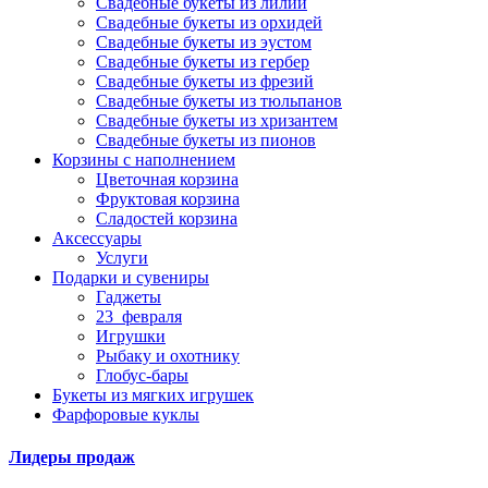
Свадебные букеты из лилий
Свадебные букеты из орхидей
Свадебные букеты из эустом
Свадебные букеты из гербер
Свадебные букеты из фрезий
Свадебные букеты из тюльпанов
Свадебные букеты из хризантем
Свадебные букеты из пионов
Корзины с наполнением
Цветочная корзина
Фруктовая корзина
Сладостей корзина
Аксессуары
Услуги
Подарки и сувениры
Гаджеты
23_февраля
Игрушки
Рыбаку и охотнику
Глобус-бары
Букеты из мягких игрушек
Фарфоровые куклы
Лидеры продаж