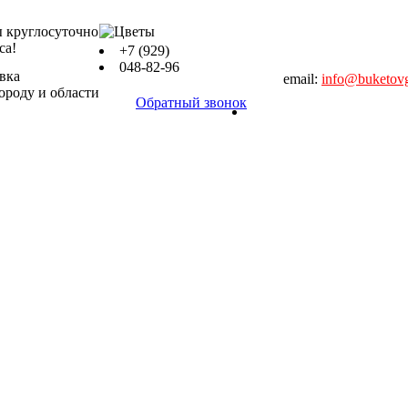
 круглосуточно
са!
+7 (929)
048-82-96
вка
email:
info@buketovg
роду и области
Обратный звонок