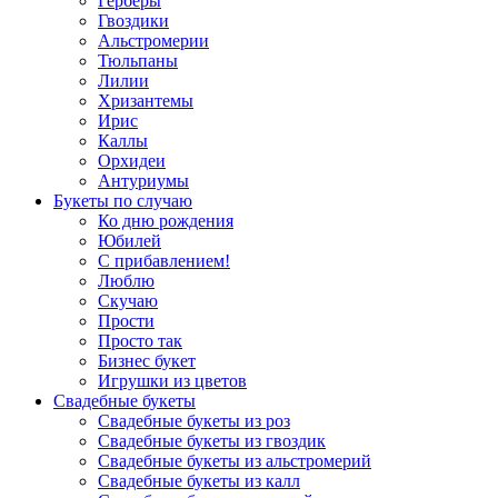
Герберы
Гвоздики
Альстромерии
Тюльпаны
Лилии
Хризантемы
Ирис
Каллы
Орхидеи
Антуриумы
Букеты по случаю
Ко дню рождения
Юбилей
С прибавлением!
Люблю
Скучаю
Прости
Просто так
Бизнес букет
Игрушки из цветов
Свадебные букеты
Свадебные букеты из роз
Свадебные букеты из гвоздик
Свадебные букеты из альстромерий
Свадебные букеты из калл