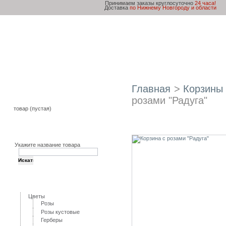
Принимаем заказы круглосуточно
24 часа!
Доставка
по Нижнему Новгороду и области
Главная
Товары и Услуги
Доставка и оплата
Главная
>
Корзины
Корзина
розами "Радуга"
товар
(пустая)
Корзина с розами "Рад
Поиск
Укажите название товара
Категории
Цветы
Розы
Розы кустовые
Герберы