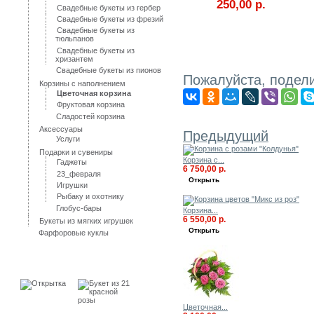
250,00 р.
Свадебные букеты из гербер
Свадебные букеты из фрезий
Свадебные букеты из
тюльпанов
Свадебные букеты из
хризантем
Свадебные букеты из пионов
Пожалуйста, подели
Корзины с наполнением
Цветочная корзина
Фруктовая корзина
19 ДРУГИЕ ПРОДУКТЫ В ТОЙ
Сладостей корзина
Аксессуары
Предыдущий
Услуги
Подарки и сувениры
Корзина с...
Гаджеты
6 750,00 р.
23_февраля
Открыть
Игрушки
Рыбаку и охотнику
Глобус-бары
Корзина...
6 550,00 р.
Букеты из мягких игрушек
Открыть
Фарфоровые куклы
Лидеры продаж
Цветочная...