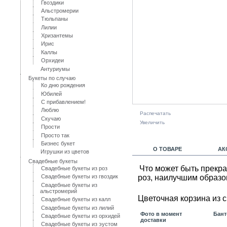
Гвоздики
Альстромерии
Тюльпаны
Лилии
Хризантемы
Ирис
Каллы
Орхидеи
Антуриумы
Букеты по случаю
Ко дню рождения
Юбилей
С прибавлением!
Люблю
Распечатать
Скучаю
Увеличить
Прости
Просто так
Бизнес букет
О ТОВАРЕ
АК
Игрушки из цветов
Свадебные букеты
Что может быть прекра
Свадебные букеты из роз
роз, наилучшим образо
Свадебные букеты из гвоздик
Свадебные букеты из
альстромерий
Цветочная корзина из с
Свадебные букеты из калл
Свадебные букеты из лилий
Фото в момент
Бант
Свадебные букеты из орхидей
доставки
Свадебные букеты из эустом