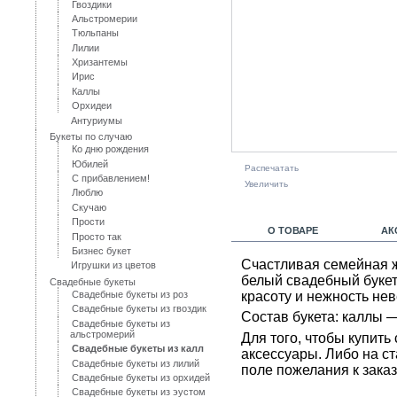
Гвоздики
Альстромерии
Тюльпаны
Лилии
Хризантемы
Ирис
Каллы
Орхидеи
Антуриумы
Букеты по случаю
Ко дню рождения
Юбилей
Распечатать
С прибавлением!
Увеличить
Люблю
Скучаю
Прости
О ТОВАРЕ
АК
Просто так
Бизнес букет
Счастливая семейная ж
Игрушки из цветов
белый свадебный букет
Свадебные букеты
красоту и нежность не
Свадебные букеты из роз
Свадебные букеты из гвоздик
Состав букета: каллы —
Свадебные букеты из
альстромерий
Для того, чтобы купит
Свадебные букеты из калл
аксессуары. Либо на с
Свадебные букеты из лилий
поле пожелания к заказ
Свадебные букеты из орхидей
Свадебные букеты из эустом