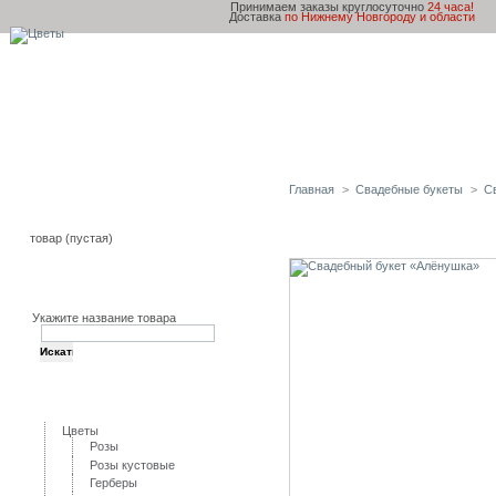
Принимаем заказы круглосуточно
24 часа!
Доставка
по Нижнему Новгороду и области
Главная
Товары и Услуги
Доставка и оплата
Главная
>
Свадебные букеты
>
С
Корзина
Свадебный букет «Ал
товар
(пустая)
Поиск
Укажите название товара
Категории
Цветы
Розы
Розы кустовые
Герберы