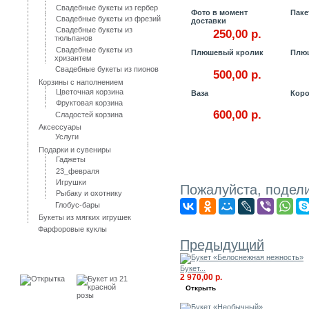
Свадебные букеты из гербер
Фото в момент
Паке
Свадебные букеты из фрезий
доставки
Свадебные букеты из
250,00 р.
тюльпанов
Свадебные букеты из
Плюшевый кролик
Плю
хризантем
Свадебные букеты из пионов
500,00 р.
Корзины с наполнением
Цветочная корзина
Ваза
Коро
Фруктовая корзина
600,00 р.
Сладостей корзина
Аксессуары
Услуги
Подарки и сувениры
Гаджеты
23_февраля
Игрушки
Пожалуйста, подели
Рыбаку и охотнику
Глобус-бары
Букеты из мягких игрушек
11 ДРУГИЕ ПРОДУКТЫ В ТОЙ
Фарфоровые куклы
Предыдущий
Лидеры продаж
Букет...
2 970,00 р.
Открыть