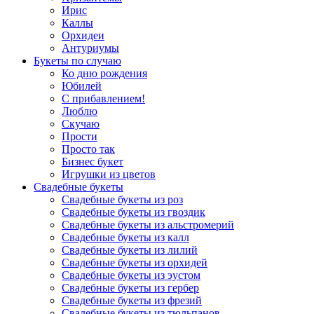
Ирис
Каллы
Орхидеи
Антуриумы
Букеты по случаю
Ко дню рождения
Юбилей
С прибавлением!
Люблю
Скучаю
Прости
Просто так
Бизнес букет
Игрушки из цветов
Свадебные букеты
Свадебные букеты из роз
Свадебные букеты из гвоздик
Свадебные букеты из альстромерий
Свадебные букеты из калл
Свадебные букеты из лилий
Свадебные букеты из орхидей
Свадебные букеты из эустом
Свадебные букеты из гербер
Свадебные букеты из фрезий
Свадебные букеты из тюльпанов