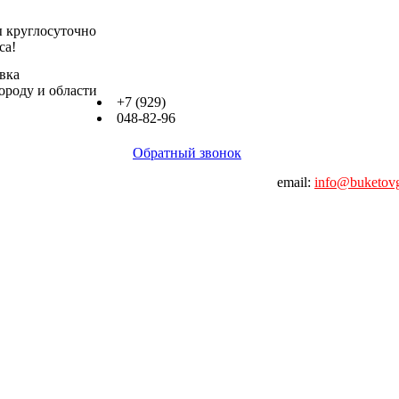
 круглосуточно
са!
вка
роду и области
+7 (929)
048-82-96
Обратный звонок
email:
info@buketovg