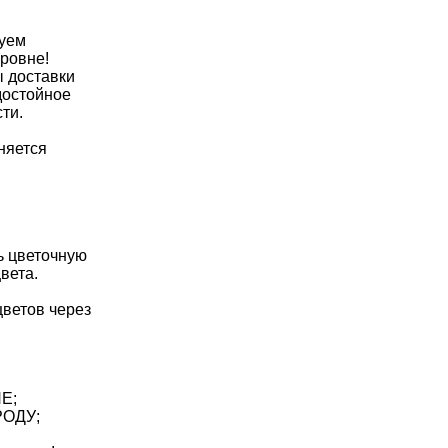
Букетовград поможет Вам
уем 
ровне! 
 доставки 
достойное 
ти. 
няется 
ь цветочную 
вета. 
ветов через 
Е; 
ОДУ; 