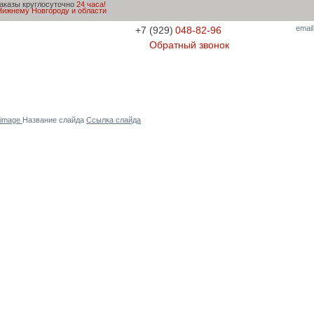
аказы круглосуточно
24 часа!
Нижнему Новгороду и области
email
+7 (929)
048-82-96
Обратный звонок
и
Доставка и оплата
Скидки
Советы флориста
Кон
Название слайда
Ссылка слайда
Наши предложения