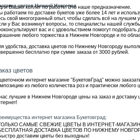
оставка цветов Нижний Новгород
Заказ Цветов
 для Ваших коллег по работе! Это наше предназначение.
 работаем по доставке букетов уже более 14 лет и использ
сь свой многогранный опыт, чтобы сделать всё на лучшем у
сли у Вас возникнут вопросы, то специалисты нашей службы
роконсультируют вас и с удовольствием помогут подобрать 
крашение любого торжества в Нижнем Новгороде и по облас
ля удобства, доставка цветов по Нижнему Новгороду выпол
овершенно 
бесплатно при сумме заказа от 3000 рублей. 
аказ цветов
 цветочном интернет магазине "БукетовГрад" можно заказат
мпозицию из любого количества роз и практически любого ц
нас лучшие в Нижнем Новгороде цены на заказ и доставку ц
тернет! 
реимущества интернет магазина Букетовград:
 ТОЛЬКО САМЫЕ СВЕЖИЕ ЦВЕТЫ В ИНТЕРНЕТ-МАГАЗИН
 БЕСПЛАТНАЯ ДОСТАВКА ЦВЕТОВ ПО НИЖНЕМУ НОВГОР
 Быстро доставим цветы без выходных! 