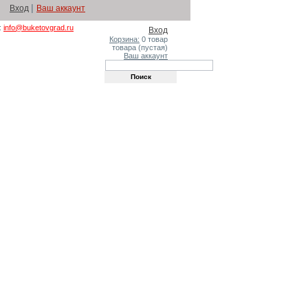
|
Вход
Ваш аккаунт
:
info@buketovgrad.ru
Вход
Корзина:
0
товар
товара
(пустая)
Ваш аккаунт
такты