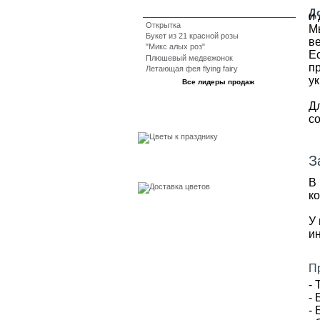
Д
и
Открытка
Мы
Букет из 21 красной розы
ве
"Микс алых роз"
Е
Плюшевый медвежонок
п
Летающая фея flying fairy
у
Все лидеры продаж
Д
События
с
З
Бесплатная доставка
В
ко
У 
ин
П
-
-
-