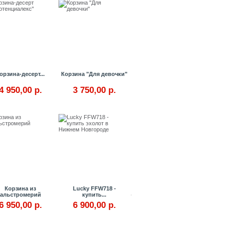
орзина-десерт...
Корзина "Для девочки"
4 950,00 р.
3 750,00 р.
Купить
Купить
Корзина из
Lucky FFW718 -
Слаженная команда наше
альстромерий
купить...
6 950,00 р.
6 900,00 р.
и курьерской службы дос
в незабываемый праздник
Купить
Купить