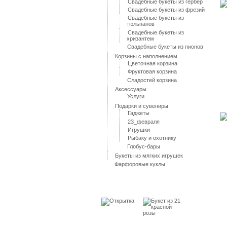
Свадебные букеты из гербер
Свадебные букеты из фрезий
Свадебные букеты из
тюльпанов
Свадебные букеты из
хризантем
Свадебные букеты из пионов
Корзины с наполнением
Цветочная корзина
Фруктовая корзина
Сладостей корзина
Аксессуары
Услуги
Подарки и сувениры
Гаджеты
23_февраля
Игрушки
Рыбаку и охотнику
Глобус-бары
Букеты из мягких игрушек
Фарфоровые куклы
Лидеры продаж