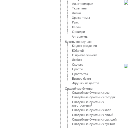
Альстромерии
Тюльпаны
Лилии
Хризантемы
Ирис
Каллы
Орхидеи
Антуриумы
Букеты по случаю
Ко дню рождения
Юбилей
С прибавлением!
Люблю
Скучаю
Прости
Просто так
Бизнес букет
Игрушки из цветов
Свадебные букеты
Свадебные букеты из роз
Свадебные букеты из гвоздик
Свадебные букеты из
альстромерий
Свадебные букеты из калл
Свадебные букеты из лилий
Свадебные букеты из орхидей
Свадебные букеты из эустом