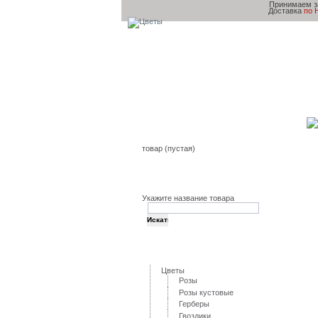
Принимаем з
Доставка
по 
Главная
Товары и Услуг
Корзина
товар
(пустая)
Поиск
Укажите название товара
Категории
Цветы
Розы
Розы кустовые
Герберы
Гвоздики