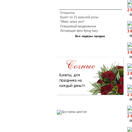
Бук
2 
Открытка
О
Букет из 21 красной розы
"Микс алых роз"
Плюшевый медвежонок
Бу
Летающая фея flying fairy
3 
О
Все лидеры продаж
Бук
События
3 
О
Бу
2 
О
Бук
2 
О
Бесплатная доставка
Бу
2 
О