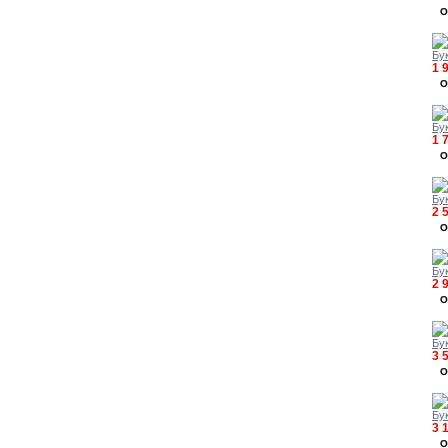
О
Бук
1 
О
Бук
1 
О
Бук
2 
О
Бук
2 
О
Бук
3 
О
Бук
3 
О