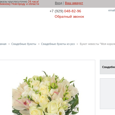
аказы круглосуточно
24 часа!
|
Вход
Ваш аккаунт
Нижнему Новгороду и области
email
+7 (929)
048-82-96
Обратный звонок
и
Доставка и оплата
Скидки
Советы флориста
Кон
авная
>
Свадебные букеты
>
Свадебные букеты из роз
>
Букет невесты "Моя корол
Букет невесты "Моя королева"
Свадебны