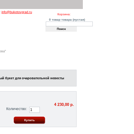
:
info@buketovgrad.ru
Корзина:
0
товар
товара
(пустая)
такты
ева"
й букет для очаровательной невесты
4 230,00 р.
Количество: