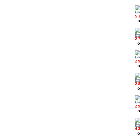
Бук
5 
О
Бук
2 
О
Бук
2 
О
Бук
2 
О
Бук
2 
О
Бук
4 
О