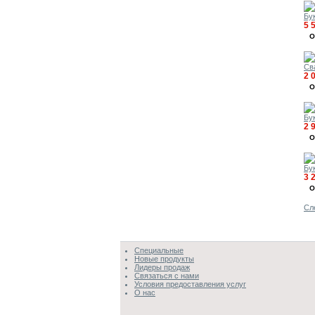
Бу
5 
О
Св
2 
О
Бук
2 
О
Бук
3 
О
Сл
Специальные
Новые продукты
Лидеры продаж
Связаться с нами
Условия предоставления услуг
О нас