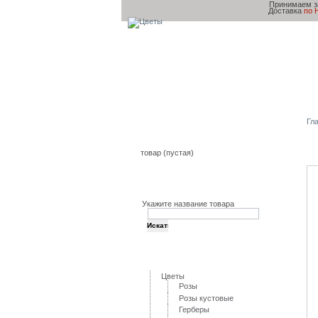
Принимаем з
Доставка
по 
Главная
Товары и Услуг
Гл
Корзина
товар
(пустая)
Поиск
Укажите название товара
Категории
Цветы
Розы
Розы кустовые
Герберы