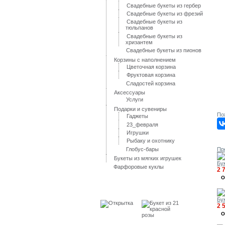
Свадебные букеты из гербер
Свадебные букеты из фрезий
Свадебные букеты из
тюльпанов
Свадебные букеты из
хризантем
Свадебные букеты из пионов
Корзины с наполнением
Цветочная корзина
Фруктовая корзина
Сладостей корзина
Аксессуары
Услуги
Подарки и сувениры
По
Гаджеты
23_февраля
Игрушки
3
Рыбаку и охотнику
Глобус-бары
Пр
Букеты из мягких игрушек
Бук
Фарфоровые куклы
2 
О
Лидеры продаж
Бук
2 
О