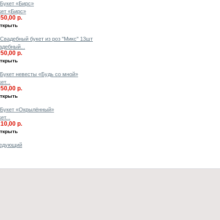
кет «Бирс»
550,00 р.
ткрыть
адебный...
050,00 р.
ткрыть
ет...
950,00 р.
ткрыть
ет...
210,00 р.
ткрыть
едующий