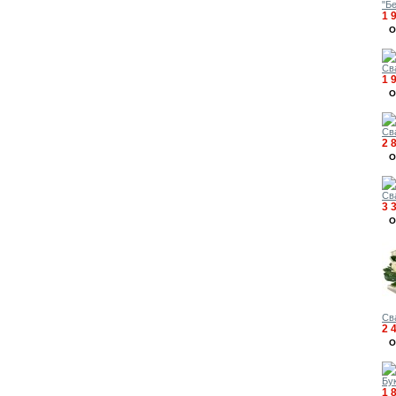
"Б
1 
О
Св
1 
О
Св
2 
О
Св
3 
О
Св
2 
О
Бук
1 