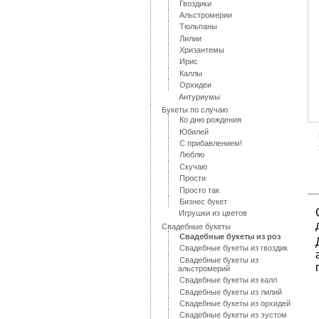
Гвоздики
Альстромерии
Тюльпаны
Лилии
Хризантемы
Ирис
Каллы
Орхидеи
Антуриумы
Букеты по случаю
Ко дню рождения
Юбилей
С прибавлением!
Люблю
Скучаю
Прости
Просто так
Бизнес букет
Игрушки из цветов
Свадебные букеты
Свадебные букеты из роз
Свадебные букеты из гвоздик
Свадебные букеты из
альстромерий
Свадебные букеты из калл
Свадебные букеты из лилий
Свадебные букеты из орхидей
Свадебные букеты из эустом