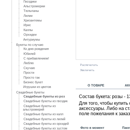
Гвоздики
Альстромерии
Тюльпаны
Лилии
Хризантемы
Ирис
Каллы
Орхидеи
Антуриумы
Букеты по случаю
Ко дню рождения
Юбилей
С прибавлением!
Люблю
Распечатать
Скучаю
Увеличить
Прости
Просто так
Бизнес букет
О ТОВАРЕ
АК
Игрушки из цветов
Свадебные букеты
Состав букета: розы - 1
Свадебные букеты из роз
Свадебные букеты из гвоздик
Для того, чтобы купит
Свадебные букеты из
аксессуары. Либо на с
альстромерий
поле пожелания к заказ
Свадебные букеты из калл
Свадебные букеты из лилий
Свадебные букеты из орхидей
Фото в момент
Паке
Свадебные букеты из эустом