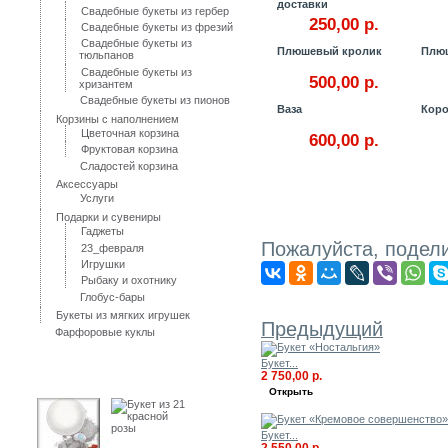
доставки
Свадебные букеты из гербер
250,00 р.
Свадебные букеты из фрезий
Свадебные букеты из
Плюшевый кролик
Плю
тюльпанов
Свадебные букеты из
500,00 р.
хризантем
Свадебные букеты из пионов
Ваза
Коро
Корзины с наполнением
Цветочная корзина
600,00 р.
Фруктовая корзина
Сладостей корзина
Аксессуары
Услуги
Подарки и сувениры
Гаджеты
Пожалуйста, подели
23_февраля
Игрушки
Рыбаку и охотнику
Глобус-бары
30 ДРУГИЕ ПРОДУКТЫ В ТОЙ
Букеты из мягких игрушек
Предыдущий
Фарфоровые куклы
Букет...
Лидеры продаж
2 750,00 р.
Открыть
Букет...