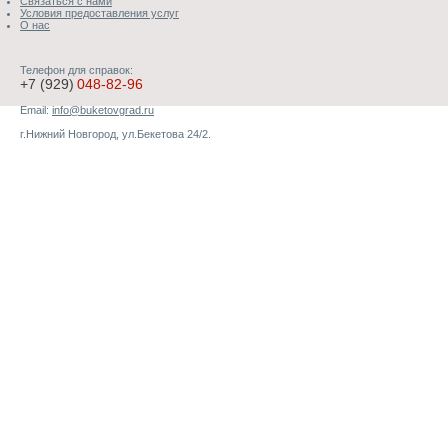
Связаться с нами
Условия предоставления услуг
О нас
Телефон для справок:
+7 (929)
048-82-96
Email:
info@buketovgrad.ru
г.Нижний Новгород, ул.Бекетова 24/2.