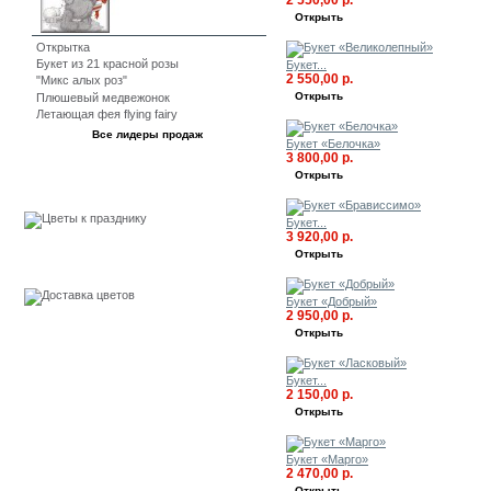
2 550,00 р.
Открыть
Открытка
Букет из 21 красной розы
Букет...
2 550,00 р.
"Микс алых роз"
Открыть
Плюшевый медвежонок
Летающая фея flying fairy
Все лидеры продаж
Букет «Белочка»
3 800,00 р.
Открыть
События
Букет...
3 920,00 р.
Открыть
Бесплатная доставка
Букет «Добрый»
2 950,00 р.
Открыть
Букет...
2 150,00 р.
Открыть
Букет «Марго»
2 470,00 р.
Открыть