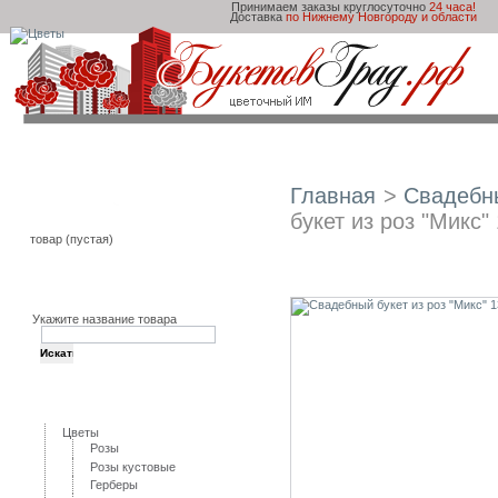
Принимаем заказы круглосуточно
24 часа!
Доставка
по Нижнему Новгороду и области
Главная
Товары и Услуги
Доставка и оплата
Главная
>
Свадебн
Корзина
букет из роз "Микс"
товар
(пустая)
Свадебный букет из р
Поиск
Укажите название товара
Категории
Цветы
Розы
Розы кустовые
Герберы